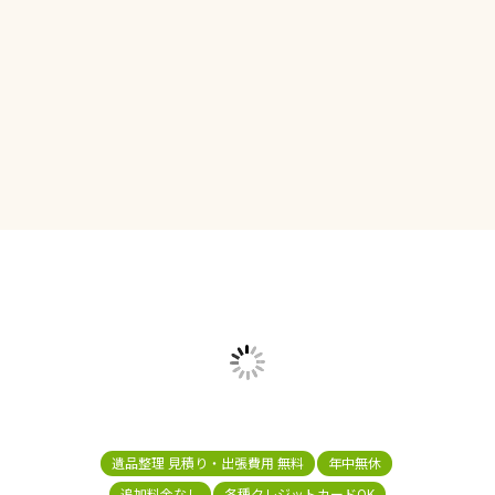
遺品整理 見積り・出張費用 無料
年中無休
追加料金なし
各種クレジットカードOK