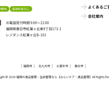
よくあるご
中無休
追加料金なし
会社案内
お電話受付時間 9:00～21:00
福岡県春日市紅葉ヶ丘東9丁目173-1
レジダンス紅葉ヶ丘B-101
福岡市
北九州市
久留米市
春日市
right © 2020 福岡の遺品整理・生前整理なら【みらいドア・遺品整理】All Rights Rese