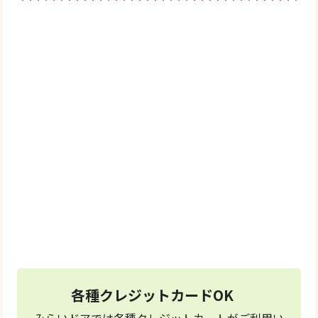
0120-769-739
＼メールでご相談／
お問い合わせ
フォーム
24時間受付中
各種クレジットカードOK
みらいドアでは各種クレジットカートがご利用い