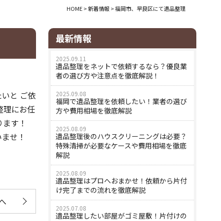
HOME
>
新着情報
>
福岡市、早良区にて遺品整理
最新情報
2025.09.11
遺品整理をネットで依頼するなら？優良業
者の選び方や注意点を徹底解説！
いと ご依
2025.09.08
福岡で遺品整理を依頼したい！業者の選び
整理にお任
方や費用相場を徹底解説
ります！
2025.08.09
いませ！
遺品整理後のハウスクリーニングは必要？
特殊清掃が必要なケースや費用相場を徹底
解説
2025.08.09
遺品整理はプロへおまかせ！依頼から片付
け完了までの流れを徹底解説
へ
2025.07.08
遺品整理したい部屋がゴミ屋敷！片付けの