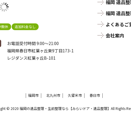
福岡 遺品
福岡 遺品
よくあるご
中無休
追加料金なし
会社案内
お電話受付時間 9:00～21:00
福岡県春日市紅葉ヶ丘東9丁目173-1
レジダンス紅葉ヶ丘B-101
福岡市
北九州市
久留米市
春日市
right © 2020 福岡の遺品整理・生前整理なら【みらいドア・遺品整理】All Rights Rese